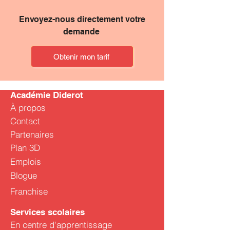
savoirs.
Envoyez-nous directement votre
demande
Obtenir mon tarif
Académie Diderot
À propos
Contact
Partenaires
Plan 3D
Emplois
Blogue
Franchise