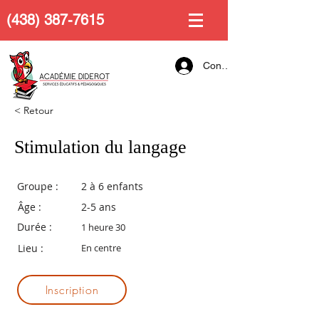
(438) 387-7615
Connexion
< Retour
Stimulation du langage
Groupe :
2 à 6 enfants
Âge :
2-5 ans
Durée :
1 heure 30
Lieu :
En centre
Inscription