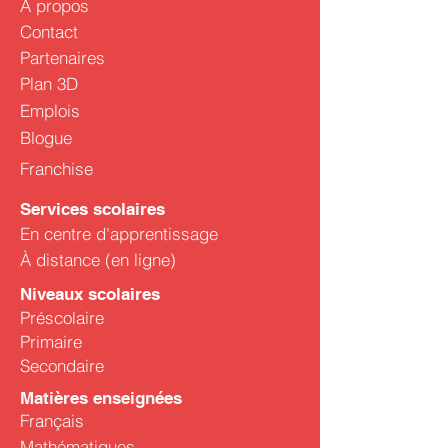
À propos
Contact
Partenaires
Plan 3D
Emplois
Blogue
Franchise
Services scolaires
En centre d'apprentissage
À distance (en ligne)
Niveaux scolaires
Préscolaire
Primaire
Secondaire
Matières enseignées
Français
Mathématiques