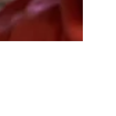
Académie Diderot
8 min de lecture
Enseigner efficacement
Quelles pratiques
pédagogiques pour un