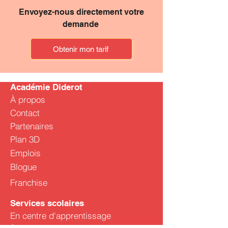
Envoyez-nous directement votre
demande
Obtenir mon tarif
Académie Diderot
À propos
Contact
Partenaires
Plan 3D
Emplois
Blogue
Franchise
Services scolaires