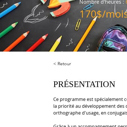
Nombre d'heures :
6
170$/moi
< Retour
PRÉSENTATION
Ce programme est spécialement con
la priorité au développement des
orthographe d'usage, en conjugais
Grâce à un accompagnement personn