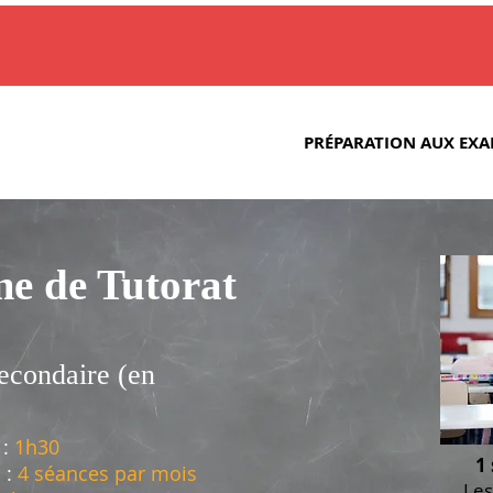
PRÉPARATION AUX EX
e de Tutorat
econdaire (en
 :
1h30
1
 :
4 séances par mois
Les