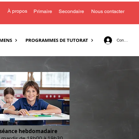
À propos
Primaire
Secondaire
Nous co
ntacter
AMENS
PROGRAMMES DE TUTORAT
Connexion
 séance hebdomadaire
 mardis de 18h00 à 19h30