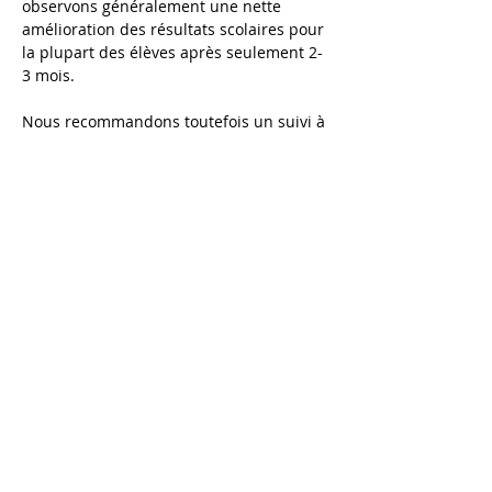
observons généralement une nette 
amélioration des résultats scolaires pour 
la plupart des élèves après seulement 2-
3 mois. 
Nous recommandons toutefois un suivi à 
plus long terme pour consolider et 
approfondir les nouveaux acquis 
scolaires et permettre à votre enfant de 
développer, au-delà de ces acquis, des 
compétences (organisation du travail, 
gestion du stress, attention, 
autonomie…) qui lui serviront tout au 
long de sa scolarité, et plus tard dans sa 
vie professionnelle.
Envoyez-nous directement votre