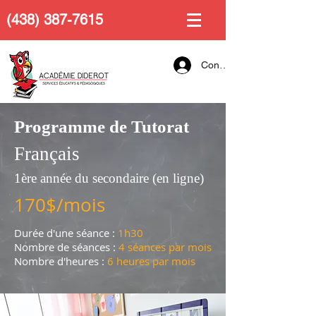
(438) 387-7615
Connexion
Programme de Tutorat
Français
1ère année du secondaire (en ligne)
170$/mois
Durée d'une séance :
1h30
Nombre de séances :
4 séances par mois
Nombre d'heures :
6 heures par mois