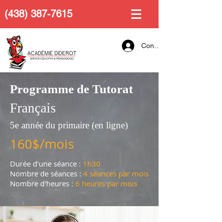
(438) 387-7615
Connexion
Programme de Tutorat
Français
5e année du primaire (en ligne)
160$/mois
Durée d'une séance :
1h30
Nombre de séances :
4 séances par mois
Nombre d'heures :
6 heures par mois