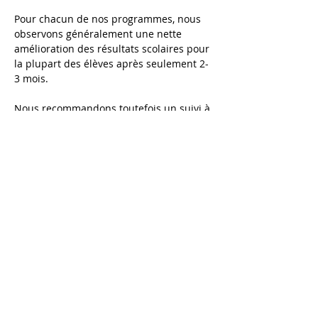
Pour chacun de nos programmes, nous 
observons généralement une nette 
amélioration des résultats scolaires pour 
la plupart des élèves après seulement 2-
3 mois. 
Nous recommandons toutefois un suivi à 
plus long terme pour consolider et 
approfondir les nouveaux acquis 
scolaires et permettre à votre enfant de 
développer, au-delà de ces acquis, des 
compétences (organisation du travail, 
gestion du stress, attention, 
autonomie…) qui lui serviront tout au 
long de sa scolarité, et plus tard dans sa 
vie professionnelle.