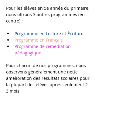
Pour les élèves en 5e année du primaire, 
nous offrons 3 autres programmes (en 
centre) :
Programme en Lecture et Écriture 
Programme en Français
Programme de remédiation 
pédagogique
Pour chacun de nos programmes, nous 
observons généralement une nette 
amélioration des résultats scolaires pour 
la plupart des élèves après seulement 2-
3 mois. 
Nous recommandons toutefois un suivi à 
plus long terme pour consolider et 
approfondir les nouveaux acquis 
scolaires et permettre à votre enfant de 
développer, au-delà de ces acquis, des 
compétences (organisation du travail, 