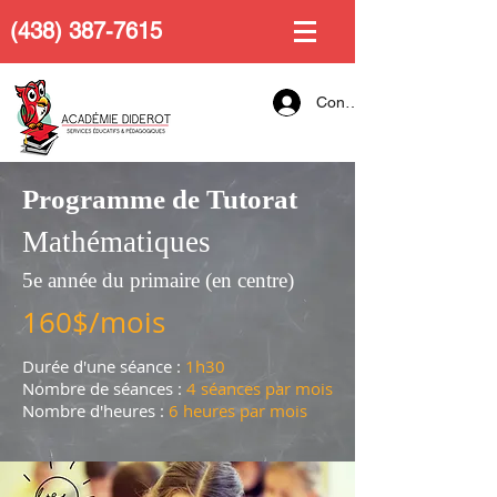
(438) 387-7615
Connexion
Programme de Tutorat
Mathématiques
5e année du primaire (en centre)
160$/mois
Durée d'une séance :
1h30
Nombre de séances :
4 séances par mois
Nombre d'heures :
6 heures par mois