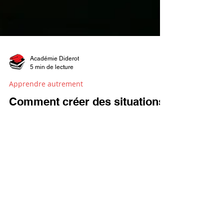
Académie Diderot
5 min de lecture
Apprendre autrement
Comment créer des situations
d’apprentissage plus
authentiques et efficaces ?
Qu'est-ce qu'une situation d'apprentissage ?
Quelles en sont les composantes, les
caractéristiques ?